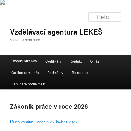
Hleda
Vzdělávací agentura LEKEŠ
školení a semináře
Hlavní
Úvodní stránka
Certifikáty
Kontakt
O nás
Přejít
Přejít
navigační
menu
On-line semináře
Podmínky
Reference
k
k
Semináře podle měst
hlavnímu
obsahu
obsahu
postranního
Zákoník práce v roce 2026
webu
panelu
Místo konání: Hodonín 26. května 2026