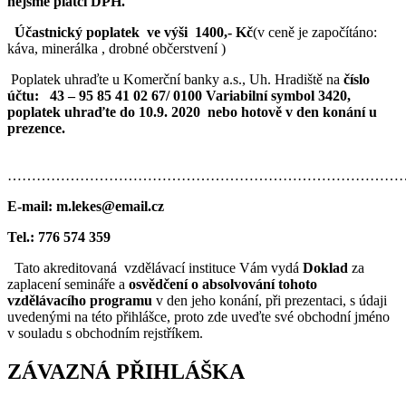
nejsme plátci DPH.
Účastnický poplatek ve výši 1400,- Kč
(v ceně je započítáno:
káva, minerálka , drobné občerstvení )
Poplatek uhraďte u Komerční banky a.s., Uh. Hradiště na
číslo
účtu: 43 – 95 85 41 02 67/ 0100
Variabilní symbol 3420,
poplatek uhraďte do 10.9. 2020 nebo hotově v den konání u
prezence.
………………………………………………………………………
E-mail: m.lekes@email.cz
Tel.: 776 574 359
Tato akreditovaná vzdělávací instituce Vám vydá
Doklad
za
zaplacení semináře a
osvědčení o absolvování tohoto
vzdělávacího programu
v den jeho konání, při prezentaci, s údaji
uvedenými na této přihlášce, proto zde uveďte své obchodní jméno
v souladu s obchodním rejstříkem.
ZÁVAZNÁ PŘIHLÁŠKA