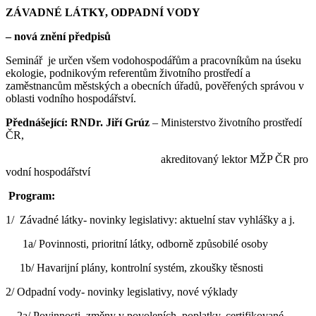
ZÁVADNÉ LÁTKY, ODPADNÍ VODY
– nová znění předpisů
Seminář je určen všem vodohospodářům a pracovníkům na úseku
ekologie, podnikovým referentům životního prostředí a
zaměstnancům městských a obecních úřadů, pověřených správou v
oblasti vodního hospodářství.
Přednášející:
RNDr. Jiří Grúz
– Ministerstvo životního prostředí
ČR,
akreditovaný lektor MŽP ČR pro
vodní hospodářství
Program:
1/ Závadné látky- novinky legislativy: aktuelní stav vyhlášky a j.
1a/ Povinnosti, prioritní látky, odborně způsobilé osoby
1b/ Havarijní plány, kontrolní systém, zkoušky těsnosti
2/ Odpadní vody- novinky legislativy, nové výklady
2a/ Povinnosti, změny v povoleních, poplatky, certifikované