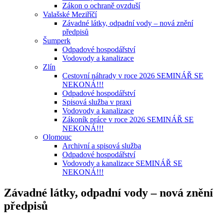
Zákon o ochraně ovzduší
Valašské Meziříčí
Závadné látky, odpadní vody – nová znění
předpisů
Šumperk
Odpadové hospodářství
Vodovody a kanalizace
Zlín
Cestovní náhrady v roce 2026 SEMINÁŘ SE
NEKONÁ!!!
Odpadové hospodářství
Spisová služba v praxi
Vodovody a kanalizace
Zákoník práce v roce 2026 SEMINÁŘ SE
NEKONÁ!!!
Olomouc
Archivní a spisová služba
Odpadové hospodářství
Vodovody a kanalizace SEMINÁŘ SE
NEKONÁ!!!
Závadné látky, odpadní vody – nová znění
předpisů