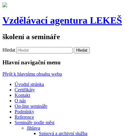
Vzdělávací agentura LEKEŠ
školení a semináře
Hledat
Hlavní navigační menu
Přejít k hlavnímu obsahu webu
Úvodní stránka
Certifikáty
Kontakt
O nás
On-line semináře
Podmínky
Reference
Semináře podle měst
Jihlava
Spisová a archivní služba