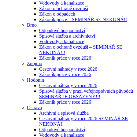
Vodovody a kanalizace
Zákon o ochraně ovzduší
Zákon o odpadech
Zákoník práce – SEMINÁŘ SE NEKONÁ!!
Brno
Odpadové hospodářství
Spisová služba a archivnictví
Vodovody a kanalizace
Zákon o ochraně ovzduší – SEMINÁŘ SE
NEKONÁ!!!
Zákoník práce v roce 2026
Znojmo
Cestovní náhrady v roce 2026
Zákoník práce v roce 2026
Hodonín
Cestovní náhrady v roce 2026
Spisová služba v praxi veřejnoprávních původců
SEMINÁŘ JE OBSAZENÝ!!!
Zákoník práce v roce 2026
Ostrava
Archivní a spisová služba
Cestovní náhrady v roce 2026 SEMINÁŘ SE
NEKONÁ!!
Odpadové hospodářství
Vodovody a kanalizace