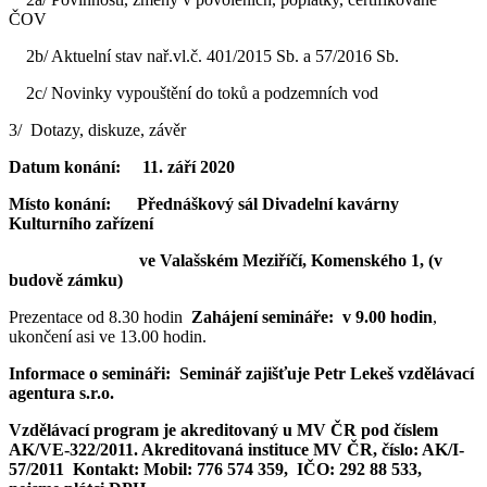
ČOV
2b/ Aktuelní stav nař.vl.č. 401/2015 Sb. a 57/2016 Sb.
2c/ Novinky vypouštění do toků a podzemních vod
3/ Dotazy, diskuze, závěr
Datum konání
: 11. září 2020
Místo konání:
Přednáškový sál Divadelní kavárny
Kulturního zařízení
ve Valašském Meziříčí, Komenského 1, (v
budově zámku)
Prezentace od 8.30 hodin
Zahájení semináře: v 9.00 hodin
,
ukončení asi ve 13.00 hodin.
Informace o semináři:
Seminář zajišťuje Petr Lekeš vzdělávací
agentura s.r.o.
Vzdělávací program je akreditovaný u MV ČR pod číslem
AK/VE-322/2011. Akreditovaná instituce MV ČR, číslo: AK/I-
57/2011 Kontakt: Mobil: 776 574 359, IČO: 292 88 533,